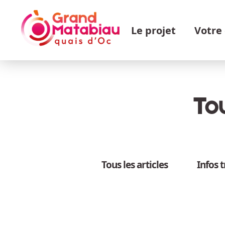
Aller au contenu principal
Navigation principale
Le projet
Votre
Tou
Tous les articles
Infos 