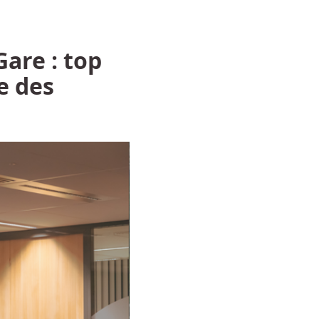
are : top
e des