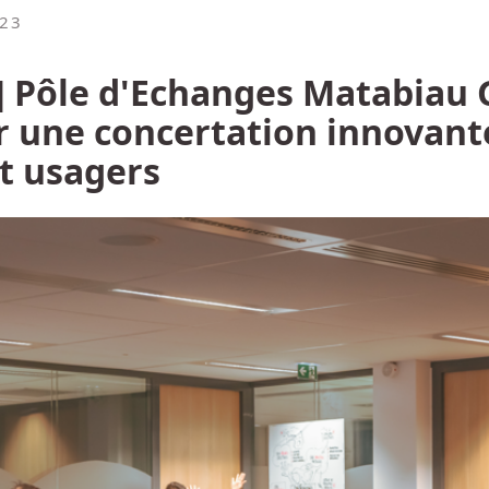
023
Pôle d'Echanges Matabiau G
r une concertation innovant
t usagers