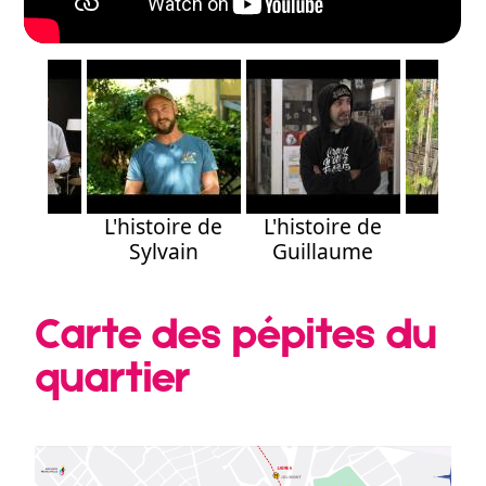
stoire
L'histoire de
L'histoire de
L'his
milio
Sylvain
Guillaume
d'Iv
Carte des pépites du
quartier