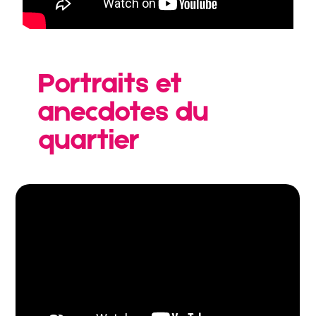
Portraits et
anecdotes du
quartier