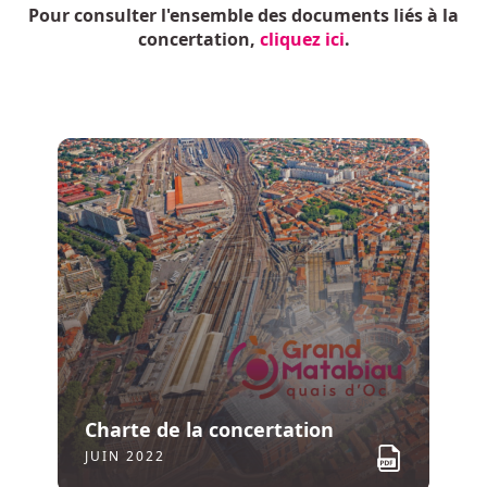
Flyer info travaux mai-aout-
Pour consulter l'ensemble des documents liés à la
concertation,
cliquez ici
.
2026-Av.Guichard
MAI 2026
Charte de la concertation
Flyer info travaux réseaux Av de
JUIN 2022
Lyon