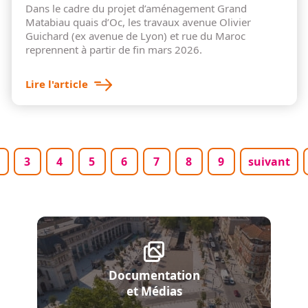
Dans le cadre du projet d’aménagement Grand
Matabiau quais d’Oc, les travaux avenue Olivier
Guichard (ex avenue de Lyon) et rue du Maroc
reprennent à partir de fin mars 2026.
Lire l'article
Pagination
ourante
age
Page
Page
Page
Page
Page
Page
Page
Page suiva
3
4
5
6
7
8
9
suivant
Documentation
et Médias