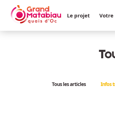
Aller au contenu principal
Navigation principale
Le projet
Votre
Tou
Tous les articles
Infos 