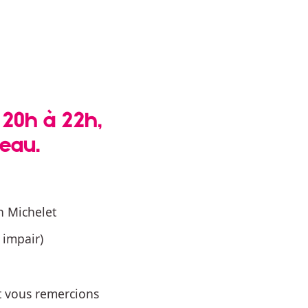
 20h à 22h,
seau.
in Michelet
 impair)
t vous remercions