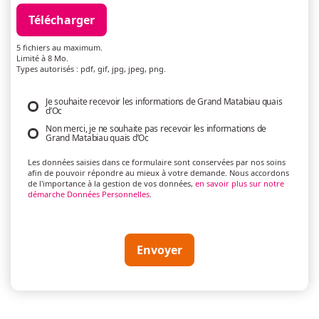
Télécharger
5 fichiers au maximum.
Limité à 8 Mo.
Types autorisés : pdf, gif, jpg, jpeg, png.
Je souhaite recevoir les informations de Grand Matabiau quais
Utilisation des données
d’Oc
Non merci, je ne souhaite pas recevoir les informations de
Grand Matabiau quais d’Oc
Les données saisies dans ce formulaire sont conservées par nos soins
afin de pouvoir répondre au mieux à votre demande. Nous accordons
de l'importance à la gestion de vos données,
en savoir plus sur notre
démarche Données Personnelles
.
Envoyer