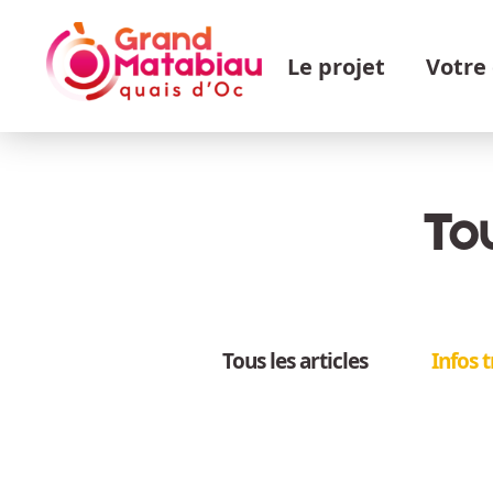
Aller au contenu principal
Navigation principale
Le projet
Votre
Tou
Tous les articles
Infos 