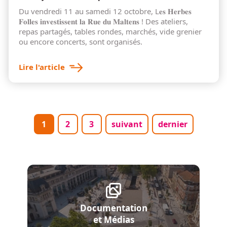
Du vendredi 11 au samedi 12 octobre, L𝐞𝐬 𝐇𝐞𝐫𝐛𝐞𝐬
𝐅𝐨𝐥𝐥𝐞𝐬 𝐢𝐧𝐯𝐞𝐬𝐭𝐢𝐬𝐬𝐞𝐧𝐭 𝐥𝐚 𝐑𝐮𝐞 𝐝𝐮 𝐌𝐚𝐥𝐭𝐞𝐧𝐬 ! Des ateliers,
repas partagés, tables rondes, marchés, vide grenier
ou encore concerts, sont organisés.
Lire l'article
Pagination
Page courante
Page
Page
Page suivante
Dernière page
1
2
3
suivant
dernier
Documentation
et Médias