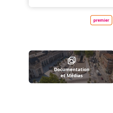
Pagination
Première
premier
Documentation
et Médias