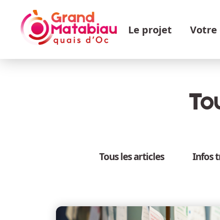
Aller au contenu principal
Navigation principale
Le projet
Votre
Tou
Tous les articles
Infos 