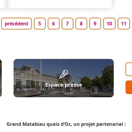
 page
Page précédente
Page
Page
Page
Page
Page
Page
Pag
précédent
5
6
7
8
9
10
11
Espace presse
Grand Matabiau quais d’Oc, un projet partenarial :