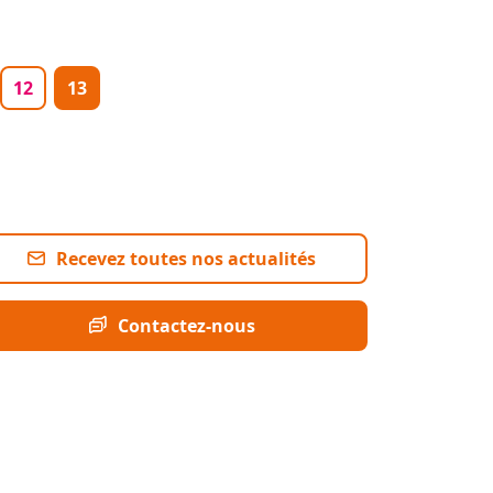
e
Page
Page courante
12
13
Recevez toutes nos actualités
Contactez-nous