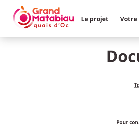
Aller au contenu principal
Navigation principale
Le projet
Votre
Doc
T
Pour cons