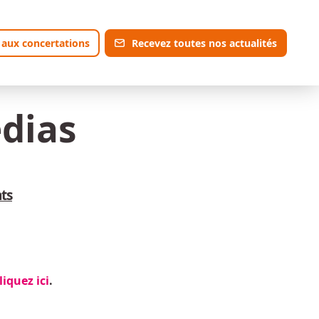
 aux concertations
Recevez toutes nos actualités
dias
ts
liquez ici
.