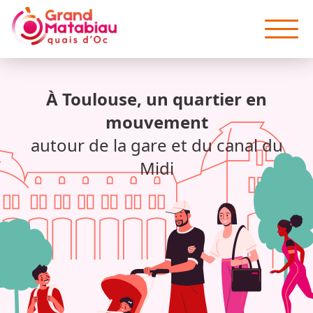
Aller au contenu principal
À Toulouse, un quartier en
mouvement
autour de la gare et du canal du
Midi