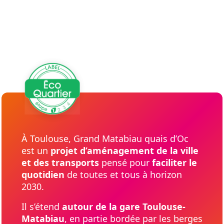
À Toulouse, Grand Matabiau quais d’Oc
est un
projet d’aménagement de la ville
et des transports
pensé pour
faciliter le
quotidien
de toutes et tous à horizon
2030.
Il s’étend
autour de la gare Toulouse-
Matabiau
, en partie bordée par les berges