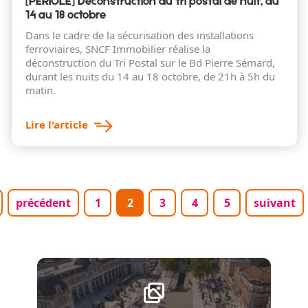
[PERIOLE] Déconstruction du tri postal de nuit, du
14 au 18 octobre
Dans le cadre de la sécurisation des installations
ferroviaires, SNCF Immobilier réalise la
déconstruction du Tri Postal sur le Bd Pierre Sémard,
durant les nuits du 14 au 18 octobre, de 21h à 5h du
matin.
Lire l'article
Pagination
 page
Page précédente
Page
Page courante
Page
Page
Page
Page suiv
précédent
1
2
3
4
5
suivant